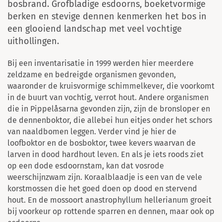
bosbrand. Grofbladige esdoorns, boeketvormige
berken en stevige dennen kenmerken het bos in
een glooiend landschap met veel vochtige
uithollingen.
Bij een inventarisatie in 1999 werden hier meerdere
zeldzame en bedreigde organismen gevonden,
waaronder de kruisvormige schimmelkever, die voorkomt
in de buurt van vochtig, verrot hout. Andere organismen
die in Pippelåsarna gevonden zijn, zijn de bronsloper en
de dennenboktor, die allebei hun eitjes onder het schors
van naaldbomen leggen. Verder vind je hier de
loofboktor en de bosboktor, twee kevers waarvan de
larven in dood hardhout leven. En als je iets roods ziet
op een dode esdoornstam, kan dat vosrode
weerschijnzwam zijn. Koraalblaadje is een van de vele
korstmossen die het goed doen op dood en stervend
hout. En de mossoort anastrophyllum hellerianum groeit
bij voorkeur op rottende sparren en dennen, maar ook op