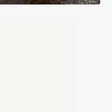
da mossar
27. Logafallet
 je naar een groot
Följer du grusvägen en bit når d