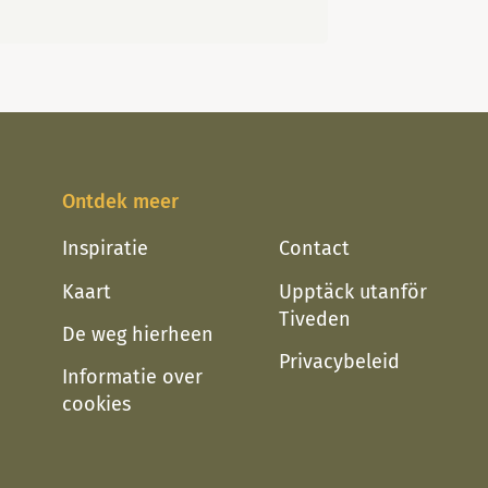
, met stukken bos en mos
sandstrand med en liten eldstad
Ontdek meer
Inspiratie
Contact
Kaart
Upptäck utanför
Tiveden
De weg hierheen
Privacybeleid
Informatie over
cookies