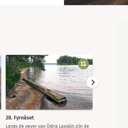
Kaart
28. Fyrnäset
23. Bentabo
Langs de oever van Östra Laxsjön zijn de
Het pad brengt