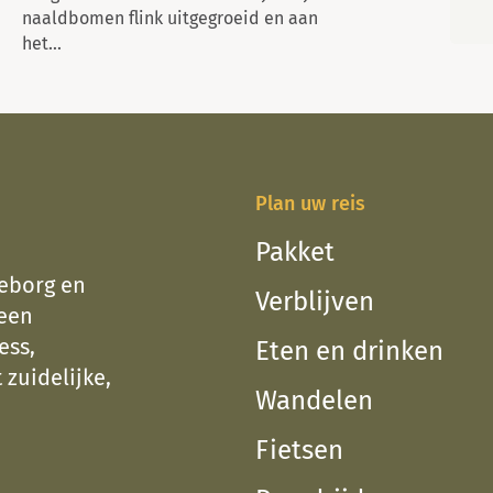
naaldbomen flink uitgegroeid en aan
moerascomplex
het...
en een pa...
Plan uw reis
Pakket
teborg en
Verblijven
 een
ess,
Eten en drinken
 zuidelijke,
Wandelen
Fietsen