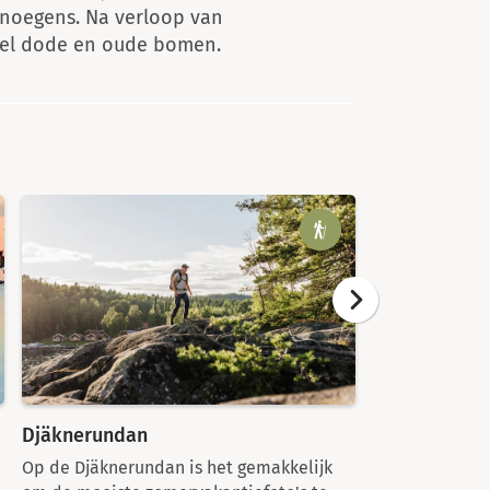
enoegens. Na verloop van
veel dode en oude bomen.
Djäknerundan
Kungens växt
naturreserva
Op de Djäknerundan is het gemakkelijk