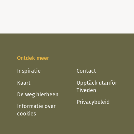
denk je aan bij de naam Karlsbor
ans om je botanische
he...
e oefenen. In het
.
Ontdek meer
Inspiratie
Contact
Kaart
Upptäck utanför
Tiveden
De weg hierheen
Privacybeleid
Informatie over
cookies