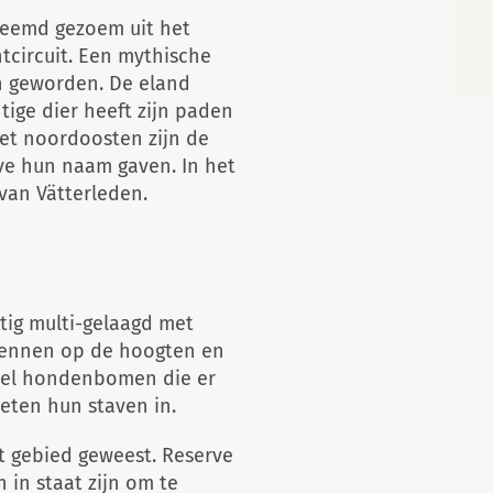
reemd gezoem uit het
tcircuit. Een mythische
n geworden. De eland
tige dier heeft zijn paden
 het noordoosten zijn de
ve hun naam gaven. In het
 van Vätterleden.
htig multi-gelaagd met
 dennen op de hoogten en
 veel hondenbomen die er
ieten hun staven in.
het gebied geweest. Reserve
in staat zijn om te