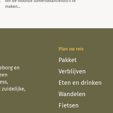
.
om de mooiste zomervakantiefoto's te
Nu heb je de k
maken...
vaardigheden t
natuurreserva..
Plan uw reis
Pakket
teborg en
Verblijven
 een
ess,
Eten en drinken
 zuidelijke,
Wandelen
Fietsen